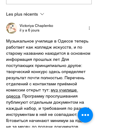
artisanales
approche💝
Les plus récents
Victoriya Chaplenko
il y a 6 jours
Музыкальное училище в Одессе теперь 
работает как колледж искусств, и по 
старому названию находится в основном 
информация прошлых лет. Для 
поступающих принципиально другое: 
творческий конкурс здесь определяет 
результат почти полностью. Перечень 
отделений с контактами приёмной 
комиссии открыт тут: 
муз училище 
одесса
. Программу прослушивания 
публикуют отдельным документом на 
каждый набор, и требования по разным 
инструментам в ней не совпадают. 
Готовиться начинают минимум за год, а 
не за месяц до подачи документов.