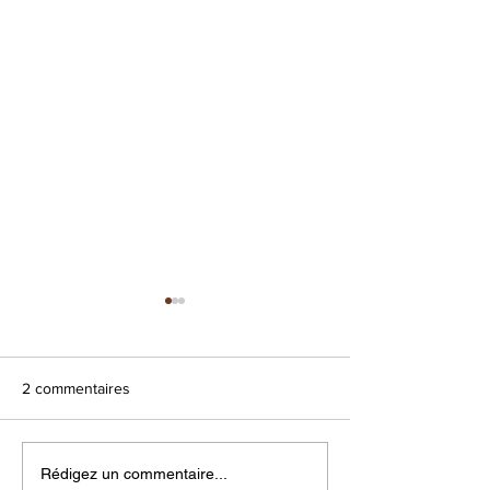
2 commentaires
Sorbets & Glaces
La fête des mère
Rédigez un commentaire...