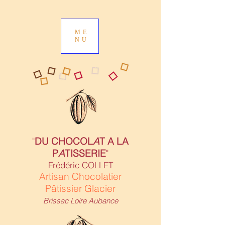
ME
NU
"
DU CHOCOL
A
T A LA
P
A
TISSERIE
"
Frédéric COLLET
Artisan Chocolatier
Pâtissier Glacier
Brissac Loire Aubance