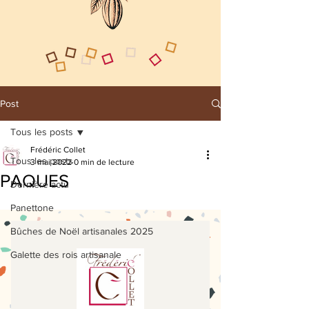
Post
Tous les posts
Frédéric Collet
Tous les posts
3 mai 2022
0 min de lecture
PAQUES
Dernière actu
Panettone
Bûches de Noël artisanales 2025
Galette des rois artisanale