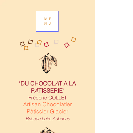
ME
NU
"
DU CHOCOL
A
T A LA
P
A
TISSERIE
"
Frédéric COLLET
Artisan Chocolatier
Pâtissier Glacier
Brissac Loire Aubance