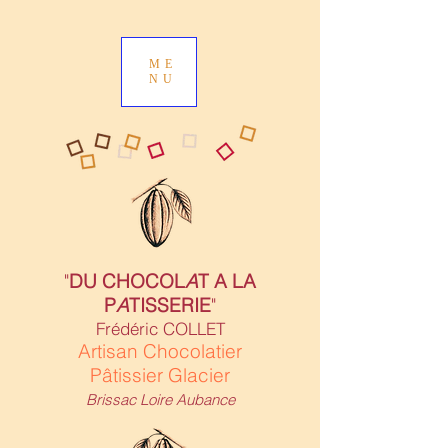
ME
NU
"
DU CHOCOL
A
T A LA
P
A
TISSERIE
"
Frédéric COLLET
Artisan Chocolatier
Pâtissier Glacier
Brissac Loire Aubance