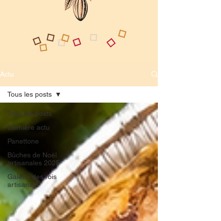
Actu
Tous les posts
Tous les posts
Dernière actu
Panettone
Bûches de Noël
artisanales 2025
Galette des rois
artisanale