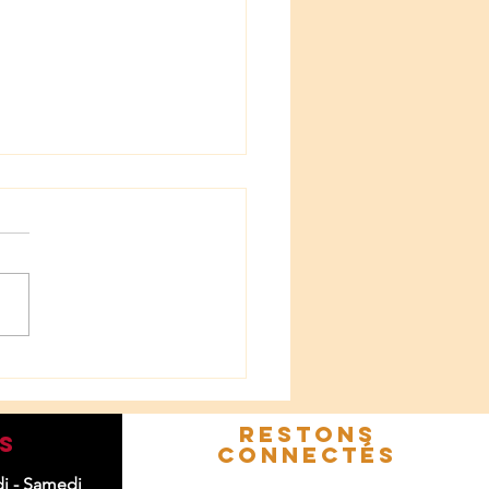
ête des mères approche💝
restons
s
connectés
di - Samedi