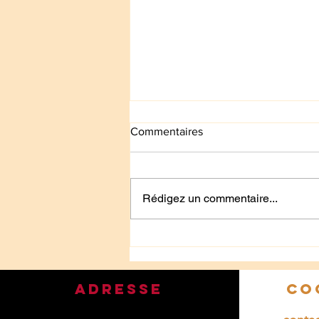
Commentaires
Rédigez un commentaire...
Le pâté aux prunes est de
retour 💚
Adresse
co