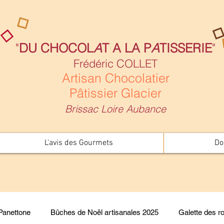
"
DU CHOCOL
A
T A LA P
A
TISSERIE
"
Frédéric COLLET
Artisan Chocolatier
Pâtissier Glacier
Brissac Loire Aubance
L'avis des Gourmets
Do
Panettone
Bûches de Noël artisanales 2025
Galette des ro