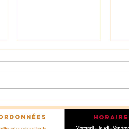
Sorbets & Glaces artisanales
La f
ordonnées
horaire
Mercredi - Jeudi - Vendre