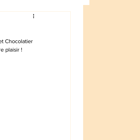
et Chocolatier 
 plaisir !