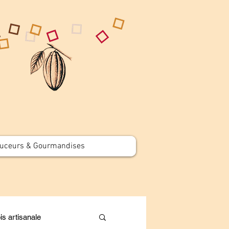
uceurs & Gourmandises
is artisanale