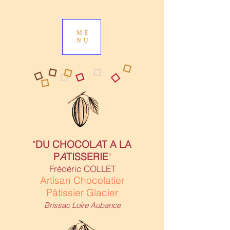
ME
NU
"
DU CHOCOL
A
T A LA
P
A
TISSERIE
"
Frédéric COLLET
Artisan Chocolatier
Pâtissier Glacier
Brissac Loire Aubance