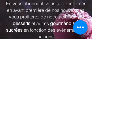
En vous abonnant, vous serez informés
en avant première de nos nouveautés.
Vous profiterez de notre actu sur nos
desserts
et autres
gourmandises
sucrées
en fonction des évènements et
saisons.
Vous recevrez environ 3 à 4 lettres par
an.
J’accepte les termes et conditions
S'abonner