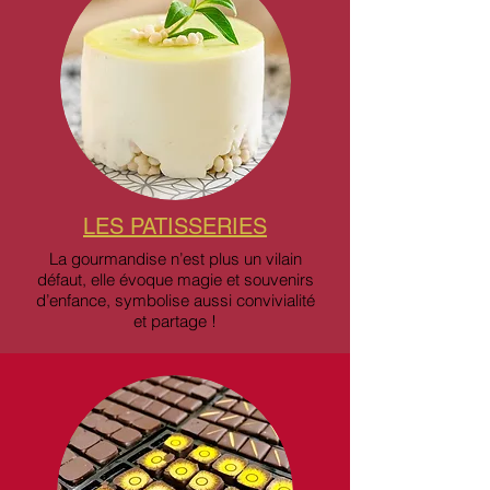
LES PATISSERIES
La gourmandise n’est plus un vilain
défaut, elle évoque magie et souvenirs
d’enfance, symbolise aussi convivialité
et partage !