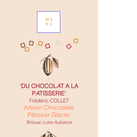
ME
NU
"
DU CHOCOL
A
T A LA
P
A
TISSERIE
"
Frédéric COLLET
Artisan Chocolatier
Pâtissier Glacier
Brissac Loire Aubance