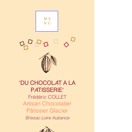
ME
NU
"
DU CHOCOL
A
T A LA
P
A
TISSERIE
"
Frédéric COLLET
Artisan Chocolatier
Pâtissier Glacier
Brissac Loire Aubance