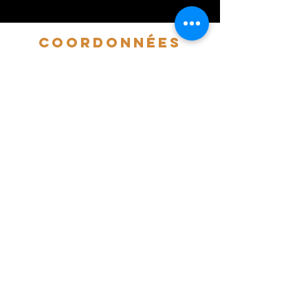
coordonnées
contact@patisseriecollet.fr
+ (33) 2.41.78.22.56
Mentions légales RGPD
horaires
Mercredi - Jeudi - Vendredi - Samedi
9h00 - 13h00