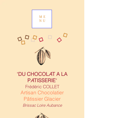
ME
NU
"
DU CHOCOL
A
T A LA
P
A
TISSERIE
"
Frédéric COLLET
Artisan Chocolatier
Pâtissier Glacier
Brissac Loire Aubance