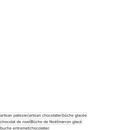
artisan patissier
artisan chocolatier
bûche glacée
chocolat de noel
Bûche de Noël
marron glacé
buche entremet
chocolatier