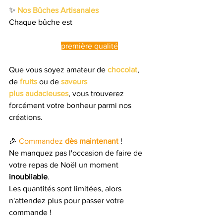
✨ 
Nos Bûches Artisanales
Chaque bûche est 
confectionnée avec 
soin
par nos pâtissiers, utilisant des 
ingrédients de 
première qualité
. 
Que vous soyez amateur de 
chocolat
, 
de
fruits
 ou de
saveurs 
plus
audacieuses
, vous trouverez 
forcément votre bonheur parmi nos 
créations.
🎉 
Commandez 
dès maintenant 
!
Ne manquez pas l'occasion de faire de 
votre repas de Noël un moment 
inoubliable
. 
Les quantités sont limitées, alors 
n'attendez plus pour passer votre 
commande !