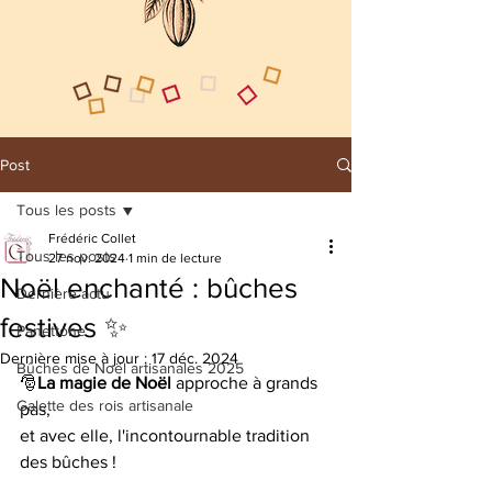
Post
Tous les posts
Frédéric Collet
Tous les posts
27 nov. 2024
1 min de lecture
Noël enchanté : bûches
Dernière actu
festives ✨
Panettone
Dernière mise à jour :
17 déc. 2024
Bûches de Noël artisanales 2025
🎅
La magie de Noël
 approche à grands 
Galette des rois artisanale
pas, 
et avec elle, l'incontournable tradition 
des bûches ! 