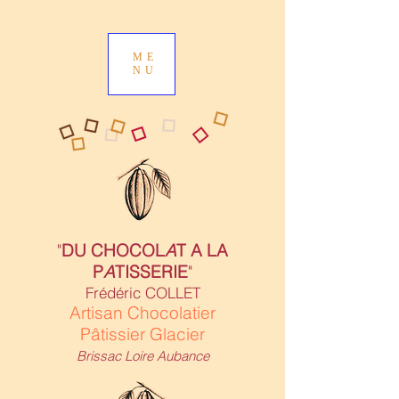
ME
NU
"
DU CHOCOL
A
T A LA
P
A
TISSERIE
"
Frédéric COLLET
Artisan Chocolatier
Pâtissier Glacier
Brissac Loire Aubance