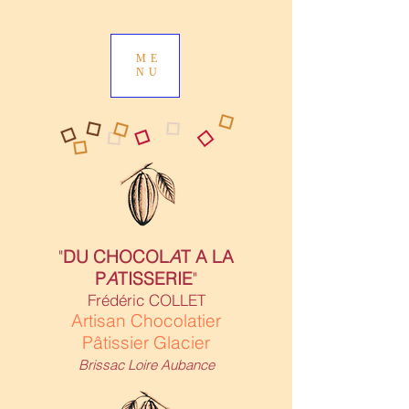
ME
NU
"
DU CHOCOL
A
T A LA
P
A
TISSERIE
"
Frédéric COLLET
Artisan Chocolatier
Pâtissier Glacier
Brissac Loire Aubance